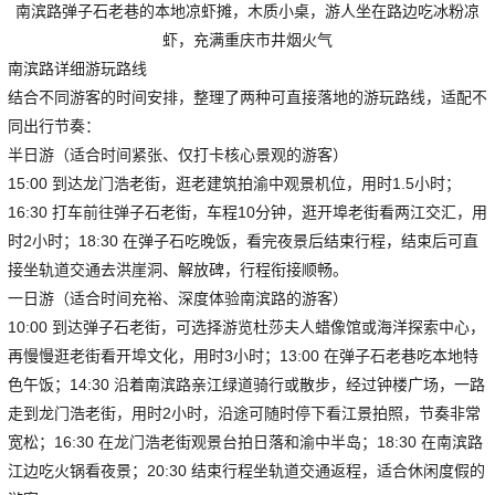
南滨路弹子石老巷的本地凉虾摊，木质小桌，游人坐在路边吃冰粉凉
虾，充满重庆市井烟火气
南滨路详细游玩路线
结合不同游客的时间安排，整理了两种可直接落地的游玩路线，适配不
同出行节奏：
半日游（适合时间紧张、仅打卡核心景观的游客）
15:00 到达龙门浩老街，逛老建筑拍渝中观景机位，用时1.5小时；
16:30 打车前往弹子石老街，车程10分钟，逛开埠老街看两江交汇，用
时2小时；18:30 在弹子石吃晚饭，看完夜景后结束行程，结束后可直
接坐轨道交通去洪崖洞、解放碑，行程衔接顺畅。
一日游（适合时间充裕、深度体验南滨路的游客）
10:00 到达弹子石老街，可选择游览杜莎夫人蜡像馆或海洋探索中心，
再慢慢逛老街看开埠文化，用时3小时；13:00 在弹子石老巷吃本地特
色午饭；14:30 沿着南滨路亲江绿道骑行或散步，经过钟楼广场，一路
走到龙门浩老街，用时2小时，沿途可随时停下看江景拍照，节奏非常
宽松；16:30 在龙门浩老街观景台拍日落和渝中半岛；18:30 在南滨路
江边吃火锅看夜景；20:30 结束行程坐轨道交通返程，适合休闲度假的