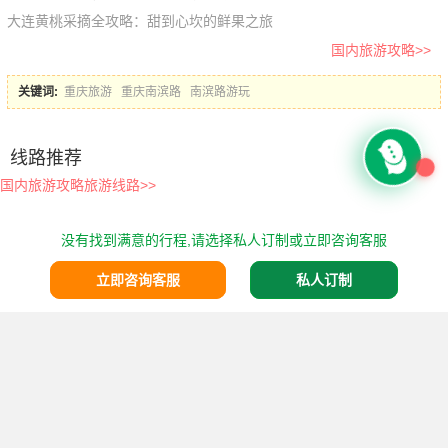
大连黄桃采摘全攻略：甜到心坎的鲜果之旅
国内旅游攻略>>
关键词:
重庆旅游
重庆南滨路
南滨路游玩
线路推荐
国内旅游攻略旅游线路>>
没有找到满意的行程,请选择私人订制或立即咨询客服
立即咨询客服
私人订制
昆明康辉旅行社介
联系方式
登录
注册
PC版
绍
旅行常识
快捷支付
网站地图
Copyright © 2026
昆明康辉旅行社有限公司官网
跟团游