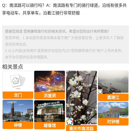
Q：南滨路可以骑行吗？A：南滨路有专门的骑行绿道，沿线有很多共
享电动车、共享单车，沿着江骑行非常舒服
感谢您阅读 昆明康辉旅行社的相关资讯，希望对您的出行有所帮助！
免责声明：1.本站提供旅游攻略本着方便广大旅游爱好者，让更多的人了解旅
游目的地信息。
2.以上内容(如有图片或视频亦包括在内)为“昆明康辉旅行社”用户上传并发布，
本平台仅提供信息存储服务。
相关景点
龙门
洪崖洞
嘉陵江
时钟楼
钟楼
蜡像馆
重庆市南滨路