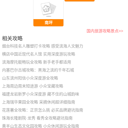
南坪
国内旅游攻略景点>>
相关攻略
烟台科技名人雕塑打卡攻略 感受滨海人文魅力
横店中国近现代名人馆 实用深度游玩攻略
滨海摩托艇畅玩全攻略 新手老手都适用
内塞巴尔古城攻略：黑海之滨的千年石城
山东滨州阳信小众深度游全攻略
上海周边周末短途游 小众宝藏攻略
福建龙岩新罗小众深度游 藏不住的山城韵味
上海瑞华果园全攻略 采摘休闲超详细指南
花莲薯全攻略：正宗怎么挑 必买品牌避坑指南
珠海长隆剧院·龙秀 看秀全攻略避坑指南
黄羊山生态文化园攻略 小众休闲游玩全指南