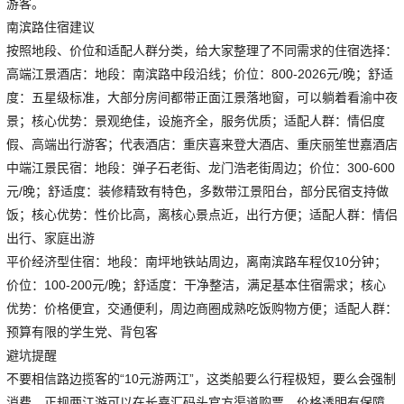
游客。
南滨路住宿建议
按照地段、价位和适配人群分类，给大家整理了不同需求的住宿选择：
高端江景酒店：地段：南滨路中段沿线；价位：800-2026元/晚；舒适
度：五星级标准，大部分房间都带正面江景落地窗，可以躺着看渝中夜
景；核心优势：景观绝佳，设施齐全，服务优质；适配人群：情侣度
假、高端出行游客；代表酒店：重庆喜来登大酒店、重庆丽笙世嘉酒店
中端江景民宿：地段：弹子石老街、龙门浩老街周边；价位：300-600
元/晚；舒适度：装修精致有特色，多数带江景阳台，部分民宿支持做
饭；核心优势：性价比高，离核心景点近，出行方便；适配人群：情侣
出行、家庭出游
平价经济型住宿：地段：南坪地铁站周边，离南滨路车程仅10分钟；
价位：100-200元/晚；舒适度：干净整洁，满足基本住宿需求；核心
优势：价格便宜，交通便利，周边商圈成熟吃饭购物方便；适配人群：
预算有限的学生党、背包客
避坑提醒
不要相信路边揽客的“10元游两江”，这类船要么行程极短，要么会强制
消费，正规两江游可以在长嘉汇码头官方渠道购票，价格透明有保障