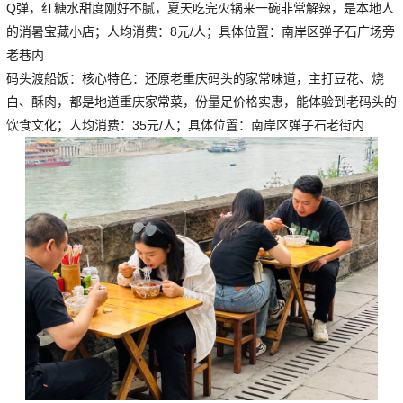
Q弹，红糖水甜度刚好不腻，夏天吃完火锅来一碗非常解辣，是本地人
的消暑宝藏小店；人均消费：8元/人；具体位置：南岸区弹子石广场旁
老巷内
码头渡船饭：核心特色：还原老重庆码头的家常味道，主打豆花、烧
白、酥肉，都是地道重庆家常菜，份量足价格实惠，能体验到老码头的
饮食文化；人均消费：35元/人；具体位置：南岸区弹子石老街内