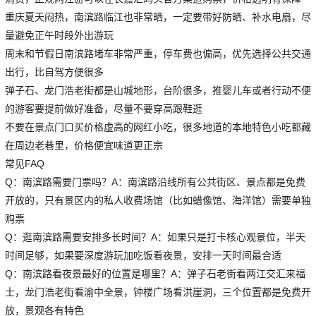
重庆夏天闷热，南滨路临江也非常晒，一定要带好防晒、补水电扇，尽
量避免正午时段外出游玩
周末和节假日南滨路堵车非常严重，停车费也偏高，优先选择公共交通
出行，比自驾方便很多
弹子石、龙门浩老街都是山城地形，台阶很多，推婴儿车或者行动不便
的游客要提前做好准备，尽量不要穿高跟鞋逛
不要在景点门口买价格虚高的网红小吃，很多地道的本地特色小吃都藏
在周边老巷里，价格便宜味道更正宗
常见FAQ
Q：南滨路需要门票吗？A：南滨路沿线所有公共街区、景点都是免费
开放的，只有景区内的私人收费场馆（比如蜡像馆、海洋馆）需要单独
购票
Q：逛南滨路需要安排多长时间？A：如果只是打卡核心观景位，半天
时间足够，如果要深度游玩加吃饭看夜景，安排一天时间最合适
Q：南滨路看夜景最好的位置是哪里？A：弹子石老街看两江交汇来福
士，龙门浩老街看渝中全景，钟楼广场看洪崖洞，三个位置都是免费开
放，景观各有特色