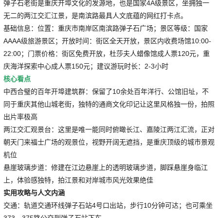
弹子石老街是重庆开埠文化的发源地，也是国家4A级景区，坐拥独一
无二的两江交汇江景，是南滨路最具人文底蕴的网红打卡点。
基础信息：位置：重庆市南岸区南滨路弹子石广场；景区等级：国家
AAAA级旅游景区；开放时间：街区全天开放，景区内收费场馆10:00-
22:00；门票价格：街区免费开放，杜莎夫人蜡像馆成人票120元，重
庆海洋探索中心成人票150元；建议游玩时长：2-3小时
核心看点
中西合璧的百年开埠建筑群：保留了10余处百年洋行、公馆旧址，不
同于重庆其他山城老街，独特的通商文化印记让这里风格独一份，拍照
出片率极高
两江交汇观景台：这里是唯一能同时俯瞰长江、嘉陵江两江汇流，正对
朝天门来福士广场的观景位，视野开阔无遮挡，是重庆顶级的城市景观
机位
悬崖玻璃步道：修建在江边悬崖上的透明玻璃步道，脚踩悬崖身临江
上，体验感独特，拍江景和对岸城市风光效果绝佳
实用攻略与人文内涵
交通：轨道交通环线弹子石站4号口出站，步行10分钟可达；也可乘坐
373、375路公交到弹子石站下车