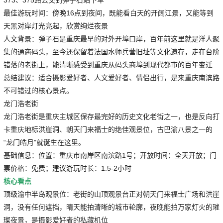
最佳游玩时间：傍晚16点到夜间，既能看白天的开阔江景，又能等到
天黑对岸灯光亮起，欣赏绚烂夜景
人文背景：弹子石是重庆最早的对外开埠口岸，百年前这里就是洋人聚
集的通商码头，至今还保留着法国水师兵营旧址等文化遗存，走在台阶
错落的老街上，能清晰感受到重庆从码头商埠到现代都市的百年变迁
总结建议：适合摄影爱好者、人文爱好者、情侣出行，是来重庆南滨路
不可错过的核心景点。
龙门浩老街
龙门浩老街是重庆主城区保存最完好的历史文化老街之一，也是反向打
卡重庆地标洪崖洞、朝天门来福士的绝佳观景位，古巴渝八景之一的
“龙门皓月”就诞生在这里。
基础信息：位置：重庆市南岸区南滨路1号；开放时间：全天开放；门
票价格：免费；建议游玩时长：1.5-2小时
核心看点
顶级渝中半岛观景位：老街的山顶观景台正对朝天门来福士广场和洪崖
洞，没有任何遮挡，晴天能拍清晰的城市轮廓，夜晚能拍万家灯火的璀
璨夜景，是摄影爱好者的私藏机位