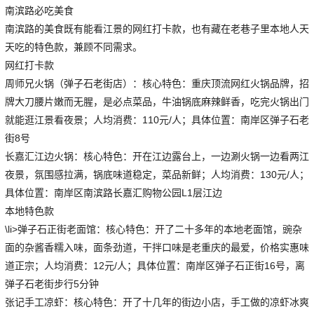
南滨路必吃美食
南滨路的美食既有能看江景的网红打卡款，也有藏在老巷子里本地人天
天吃的特色款，兼顾不同需求。
网红打卡款
周师兄火锅（弹子石老街店）：核心特色：重庆顶流网红火锅品牌，招
牌大刀腰片嫩而无腥，是必点菜品，牛油锅底麻辣鲜香，吃完火锅出门
就能逛江景看夜景；人均消费：110元/人；具体位置：南岸区弹子石老
街8号
长嘉汇江边火锅：核心特色：开在江边露台上，一边涮火锅一边看两江
夜景，氛围感拉满，锅底味道稳定，菜品新鲜；人均消费：130元/人；
具体位置：南岸区南滨路长嘉汇购物公园L1层江边
本地特色款
\li>弹子石正街老面馆：核心特色：开了二十多年的本地老面馆，豌杂
面的杂酱香糯入味，面条劲道，干拌口味是老重庆的最爱，价格实惠味
道正宗；人均消费：12元/人；具体位置：南岸区弹子石正街16号，离
弹子石老街步行5分钟
张记手工凉虾：核心特色：开了十几年的街边小店，手工做的凉虾冰爽