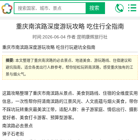
搜索
我的位置:
昆明康辉旅行社
攻略
国内旅游攻略
重庆南滨路深度
重庆南滨路深度游玩攻略 吃住行全指南
游玩攻略 吃住行全指南
时间:2026-06-04 作者:昆明康辉旅行社
重庆市南滨路深度游玩攻略 吃住行玩避坑全指南
摘要:
本文整理了重庆南滨路的必去景点、地道美食、游玩路线、住宿建议和
避坑指南，适合各类出行人群参考，帮你轻松玩转南滨路，感受重庆独有的江
景与烟火气。
这篇攻略整理了重庆市南滨路从景点、美食到路线、住宿的全维度实用
信息，一次性帮你捋清南滨路的江景风光、人文底蕴与烟火美食，带你
不踩坑玩转重庆最美滨江带，适配人群：亲子游家庭、情侣出行、摄影
爱好者、美食打卡游客、预算型游客。
南滨路必去景点
弹子石老街