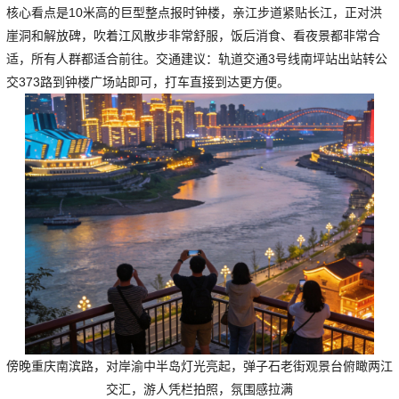
核心看点是10米高的巨型整点报时钟楼，亲江步道紧贴长江，正对洪
崖洞和解放碑，吹着江风散步非常舒服，饭后消食、看夜景都非常合
适，所有人群都适合前往。交通建议：轨道交通3号线南坪站出站转公
交373路到钟楼广场站即可，打车直接到达更方便。
傍晚重庆南滨路，对岸渝中半岛灯光亮起，弹子石老街观景台俯瞰两江
交汇，游人凭栏拍照，氛围感拉满