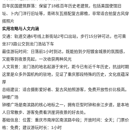
百年民国建筑群落：保留了18栋百年历史老建筑，包括美国使馆旧
址、卜内门洋行旧址等，青砖灰瓦搭配复古廊檐，非常适合拍复古风穿
搭照片
实用攻略与人文内涵
交通：轨道交通6号线上新街站2号口出站，步行15分钟可达，也可乘
坐373路公交到龙门浩站下车
最佳游玩时间：日落前1小时到达，既能拍到夕阳镀金城景的氛围感，
又能等到夜景亮起，一次收获两种风光
人文背景：龙门浩的地名起源于宋代，距今已有近千年历史，抗战时期
这里是众多外国机构的驻地，见证了重庆那段特殊的历史，文化底蕴深
厚
总结建议：适合摄影爱好者、复古风拍照游客，免费开放性价比极高。
钟楼广场
钟楼广场是南滨路的核心地标之一，拥有巨型时钟和亲江步道，是本地
人日常散步、游客免费看洪崖洞夜景的好去处。
基础信息：位置：重庆市南岸区南滨路中段；开放时间：全天；门票价
格：免费；建议游玩时长：1小时