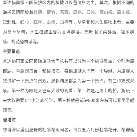
普达措国家公园保护区内的植被以长苞冷杉为主，其次，根据不同的
海拔及阴阳坡着
杜鹃
、
箭竹
、
苔藓
、
忍冬
、
云杉
、
高山松
、
高山栎
、
短刺栎、红杉、
红桦
、
山杨
、
白桦
等，从草甸和水生植物上看，主要
为蒿草草甸，水生植被主要为香满群落、光叶眼子菜群落、狐尾群
落、梅花藻群落等。
主要景点
普达措国家公园跟随旅游大巴总共可以分为三个旅游景点，分别为
属
都湖，草原观景台，和碧塔海。每辆旅游大巴有一个导游，为旅客大
致讲解一下景点的景观。
属都湖
属都湖为第一个景点，有三种方式观
景。第一种为跟随大巴车大致的观看，第二种是走湖上的桥，游玩下
来大致需要1个小时30分钟，第三种就是前进500米左右可以乘坐游船
观景。
碧塔海
碧塔海以漫山遍野的杜鹃花树闻名，每到五六月份杜鹃花开，花瓣落