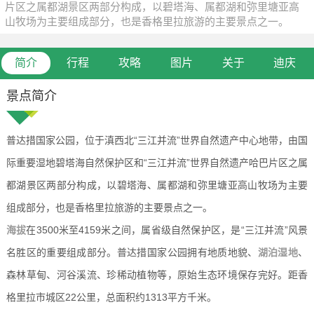
片区之属都湖景区两部分构成，以碧塔海、属都湖和弥里塘亚高
山牧场为主要组成部分，也是香格里拉旅游的主要景点之一。
简介
行程
攻略
图片
关于
迪庆
景点简介
普达措国家公园，位于滇西北“三江并流”世界自然遗产中心地带，由国
际重要湿地碧塔海自然保护区和“三江并流”世界自然遗产哈巴片区之属
都湖景区两部分构成，以碧塔海、属都湖和弥里塘亚高山牧场为主要
组成部分，也是香格里拉旅游的主要景点之一。
海拔
在3500米至4159米之间，属省级自然保护区，是“三江并流”风景
名胜区的重要组成部分。普达措国家公园拥有地质地貌、
湖泊湿地
、
森林草甸、河谷溪流、珍稀动植物等，原始生态环境保存完好。距香
格里拉市城区22公里，总面积约1313平方千米。