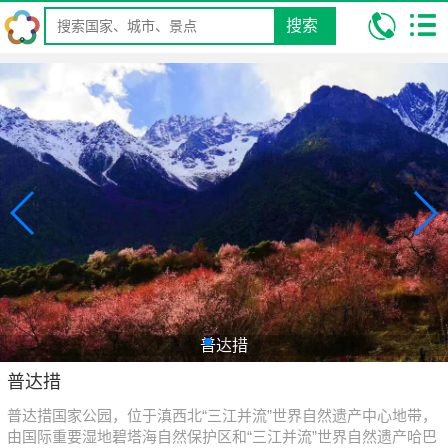
搜索
我的位置:
昆明康辉旅行社
旅游景点/攻略-景点大全/排名
国内旅游
景点
云南省
迪庆
普达措
普达措
普达措
普达措国家公园，位于滇西北“三江并流”世界自然遗产中心地带，
由国际重要湿地碧塔海自然保护区和“三江并流”世界自然遗产哈巴