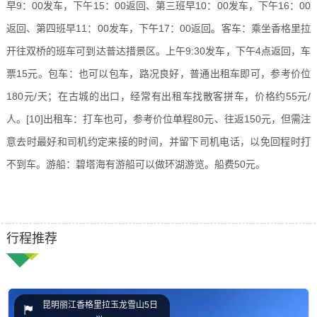
早9：00发车，下午15：00返回、第三班早10：00发车，下午16：00
返回、第四班早11：00发车，下午17：00返回。
客车
：乘坐香格里拉
开往双桥的班车可到达普达措景区。上午9:30发车，下午4点返回，车
票15元。
包车
：也可以包车，路况良好，普通出租车即可，参考价位
180元/天；在古城的出口，经常有出租车找散客拼车，价格约55元/
人。
[10]
出租车
：打车也可，参考价位单程80元、往返150元，但需注
意去时最好和司机约定来接的时间，并留下司机电话，以免回程时打
不到车。
游船：
碧塔海有游船可以做环湖游览。船费50元。
行程推荐
昆明丽江香格里拉玉龙雪山5日