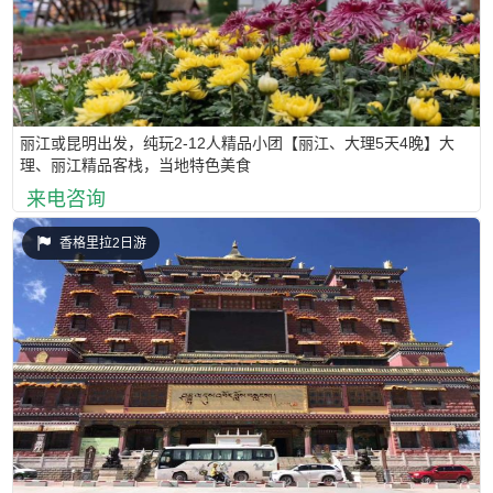
丽江或昆明出发，纯玩2-12人精品小团【丽江、大理5天4晚】大
理、丽江精品客栈，当地特色美食
来电咨询
香格里拉2日游