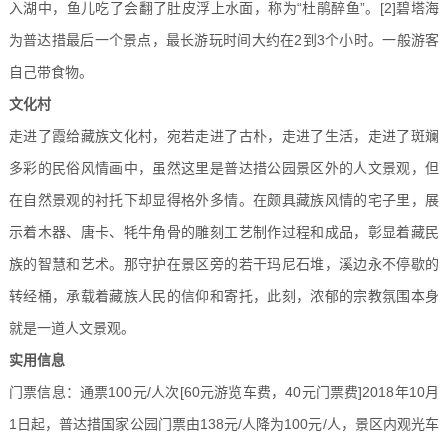
入湖中，鱼儿吃了会翻了肚皮浮上水面，称为“杜鹃醉鱼”。
[2]
碧塔海
为普达措最后一个景点，最长游玩时间大约在2到3个小时。一般游客
自己带食物。
文化村
走进了霞给藏族文化村，宛若走进了古朴，走进了生活，走进了斑斓
多彩的民俗风情画中，虽然这里是普达措公园景区外的人文景观，但
在自然景观的衬托下却显得格外多情。
在颇具藏族风情的宅子里，展
示着木器、唐卡、牦牛角骨的雕刻工艺制作过程和成品，彰显着藏民
族的智慧和艺术。那守护在景区旁的若干玛尼石堆，溪边永不停歇的
转经桶，承载着藏族人民的信仰和寄托，此刻，浓郁的宗教氛围本身
就是一道人文景观。
实用信息
门票信息：通票100元/人次[60元游览车费，40元门票费]2018年10月
1日起，普达措国家公园门票由138元/人降为100元/人，景区内观光车