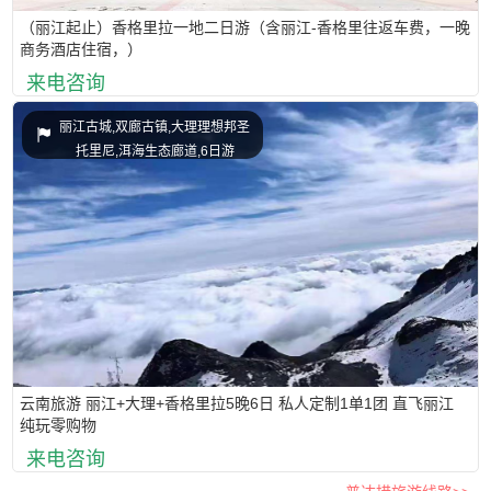
（丽江起止）香格里拉一地二日游（含丽江-香格里往返车费，一晚
商务酒店住宿，）
来电咨询
丽江古城,双廊古镇,大理理想邦圣
托里尼,洱海生态廊道,6日游
云南旅游 丽江+大理+香格里拉5晚6日 私人定制1单1团 直飞丽江
纯玩零购物
来电咨询