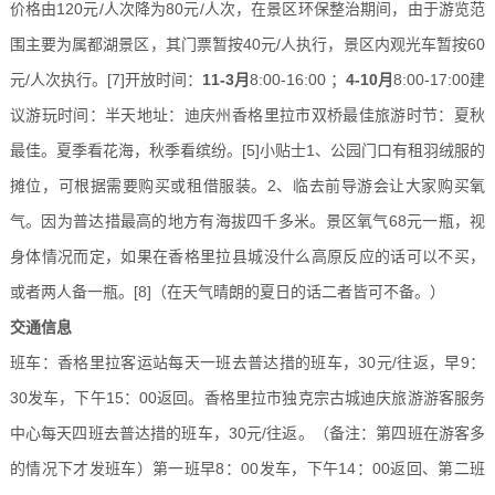
价格由120元/人次降为80元/人次，在景区环保整治期间，由于游览范
围主要为属都湖景区，其门票暂按40元/人执行，景区内观光车暂按60
元/人次执行。
[7]
开放时间：
11-3月
8:00-16:00 ；
4-10月
8:00-17:00建
议游玩时间：半天地址：迪庆州香格里拉市双桥最佳旅游时节：夏秋
最佳。夏季看花海，秋季看缤纷。
[5]
小贴士
1、公园门口有租羽绒服的
摊位，可根据需要购买或租借服装。2、临去前导游会让大家购买氧
气。因为普达措最高的地方有海拔四千多米。景区氧气68元一瓶，视
身体情况而定，如果在香格里拉县城没什么高原反应的话可以不买，
或者两人备一瓶。
[8]
（在天气晴朗的夏日的话二者皆可不备。）
交通信息
班车
：香格里拉客运站每天一班去普达措的班车，30元/往返，早9：
30发车，下午15：00返回。香格里拉市独克宗古城迪庆旅游游客服务
中心每天四班去普达措的班车，30元/往返。（备注：第四班在游客多
的情况下才发班车）第一班早8：00发车，下午14：00返回、第二班