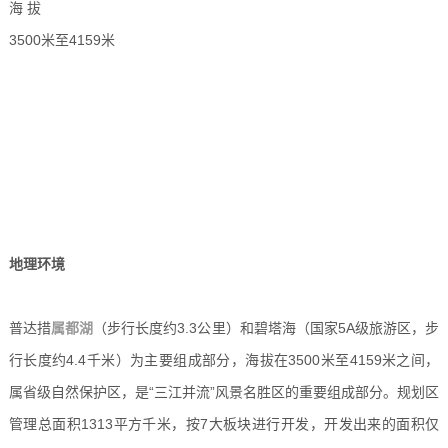
海 拔
3500米至4159米
地理环境
普达措
属都湖
（步行长度约3.3公里）和碧塔海（国家5A级旅游区，步
行长度约4.4千米）为主要组成部分，海拔在3500米至4159米之间，
属省级自然保护区，是“三江并流”风景名胜区的重要组成部分。规划区
管理总面积1313平方千米，按7大板块进行开发，开发出来的面积仅