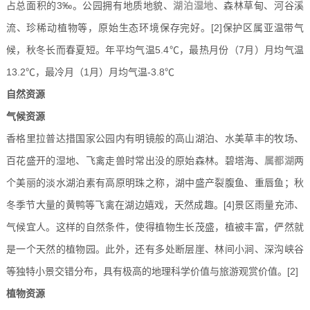
占总面积的3‰。公园拥有地质地貌、
湖泊湿地
、森林草甸、河谷溪
流、珍稀动植物等，原始生态环境保存完好。
[2]
保护区属亚温带气
候，秋冬长而春夏短。年平均气温5.4℃，最热月份（7月）月均气温
13.2℃，最冷月（1月）月均气温-3.8℃
自然资源
气候资源
香格里拉普达措国家公园内有明镜般的高山湖泊、水美草丰的牧场、
百花盛开的湿地、飞禽走兽时常出没的原始森林。碧塔海、
属都湖
两
个美丽的淡水湖泊素有高原明珠之称，湖中盛产裂腹鱼、重唇鱼；秋
冬季节大量的黄鸭等飞禽在湖边嬉戏，天然成趣。
[4]
景区雨量充沛、
气候宜人。这样的自然条件，使得植物生长茂盛，植被丰富，俨然就
是一个天然的植物园。此外，还有多处断层崖、林间小涧、深沟峡谷
等独特小景交错分布，具有极高的地理科学价值与旅游观赏价值。
[2]
植物资源