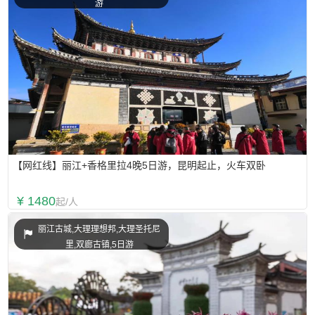
游
【网红线】丽江+香格里拉4晚5日游，昆明起止，火车双卧
¥ 1480
起/人
丽江古城,大理理想邦,大理圣托尼
里,双廊古镇,5日游